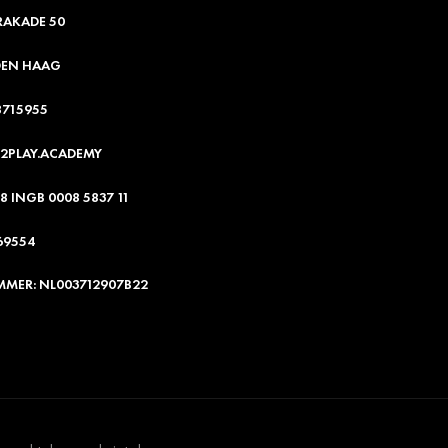
RAKADE 50
DEN HAAG
8715955
2PLAY.ACADEMY
8 INGB 0008 5837 11
69554
MER: NL003712907B22