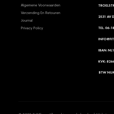
TROELST
Algemene Voorwaarden
Verzending En Retouren
2531 AV 
Journal
TEL. 06-1
Privacy Policy
INFO@FIT
IBAN: NL1
KVK: 826
BTW NUM