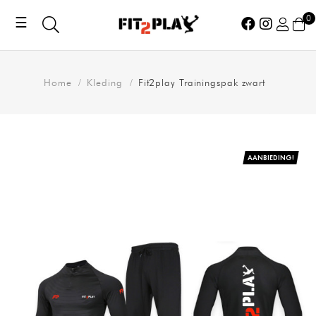
0
Toggle
☰
navigation
Home
Kleding
Fit2play Trainingspak zwart
AANBIEDING!